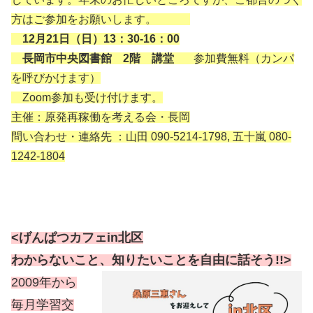
方はご参加をお願いします。
12月21日（日）13：30-16：00
長岡市中央図書館 2階 講堂
参加費無料（カンパ
を呼びかけます）
Zoom参加も受け付けます。
主催：原発再稼働を考える会・長岡
問い合わせ・連絡先
：山田 090-5214-1798,
五十嵐 080-
1242-1804
<げんぱつカフェin北区
わからないこと、知りたいことを自由に話そう!!>
2009年から
毎月学習交