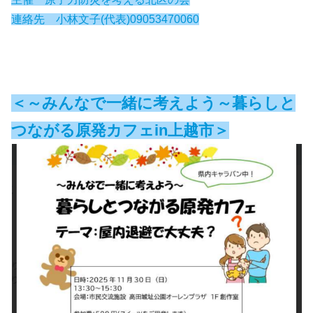
連絡先 小林文子(代表)09053470060
＜～みんなで一緒に考えよう～暮らしと
つながる原発カフェin上越市＞