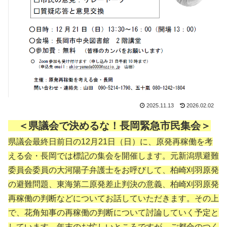
2025.11.13
2026.02.02
＜県議会で決めるな！長岡緊急市民集会＞
県議会最終日前日の12月21日（日）に、原発再稼働を考
える会・長岡では標記の集会を開催します。元新潟県避難
委員会委員の大河陽子弁護士をお呼びして、柏崎刈羽原発
の避難問題、東海第二原発差止判決の意義、柏崎刈羽原発
再稼働の判断などについてお話していただきます。その上
で、花角知事の再稼働の判断について討論していく予定と
しています。年末のお忙しいところですが、ご都合のつく