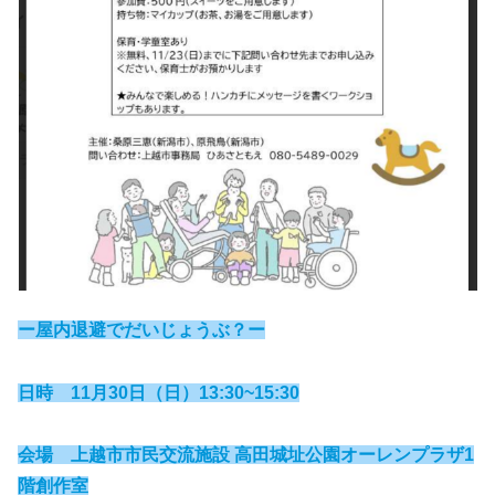
ー屋内退避でだいじょうぶ？ー
日時 11月30日（日）13:30~15:30
会場 上越市市民交流施設 高田城址公園オーレンプラザ1
階創作室