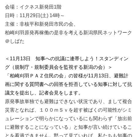
会場：イクネス新発田1階
日時：11月29日(土) 14時～
主催：非核平和新発田市民の会、
柏崎刈羽原発再稼働の是非を考える新潟県民ネットワーク
＠しばた
＜11月13日 知事への抗議に連帯しよう！スタンディン
グ（規制庁・規制委員会を監視する新潟の会）＞
「柏崎刈羽ＰＡＺ住民の会」
の皆様が11月13日、避難計
画に関する質問書への回答を拒否している知事に対
して抗
議文を提出し、
記者会見をします。
原発事故単独でも避難はできない状況であり、
まして複合
災害となれば、
１００ｍＳｖを超す被ばくの可能性がシミ
ュレーションで明らかに
なっているにも関わらず「放出前
に避難することになっている」
と知事が言い続けているこ
とを看過できません。
黙って見ていれば、
私たちも知事の