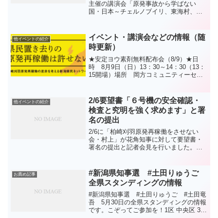
主催の講演会「原発事故から学ばない
国・日本～チェルノブイリ、東海村、福
島、そして能登の取材から」をご紹介し
ます。日時：１月２５日（日）13:30～
15:30会場：クロスパルにいがた 4階映
イベント・講演会などの情報（随
他イベントの紹介
像ホール新潟市中...
時更新）
★安定ヨウ素剤無料配布会（8/9）★日
時 8月9日（日）13：30～14：30（13：
15開場）場所 岡方コミュニティーセン
ター（新潟市北区長戸呂4601）参加費
無料 ※医師による問診の後、処方され
ます対象 県内在住者（40才以下優先）
2/6要望書「６号機の安全確認・
他イベントの紹介
※...
検査と究明を強く求めます」と署
名の提出
2/6に「柏崎刈羽原発再稼働をさせない
会・村上」が花角知事に対して要望書・
署名の提出と記者会見を行いました。以
下はその内容です。記者会見の様子日
時：２月６日（金）13:30～14:30会場：
県政記者クラブ会見室内容：要望書提出
#新潟県知事選 #土田りゅうご
お薦め記事
「６号機の安全...
全県スタンディングの情報
#新潟県知事選 #土田りゅうご #土田竜
吾 5月30日の全県スタンディングの情報
です。こぞってご参加を！1区 中央区 30
日 東大通交差点 16:00~17:001区 中央区