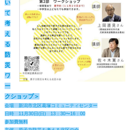
い
て
考
え
る
防
災
ワ
ー
クショップ＞
会場 新潟市北区葛塚コミュニティセンター
日時 11月30日(日) 13：30〜16：00
参加費無料
主催 原子力防災を考える北区の会