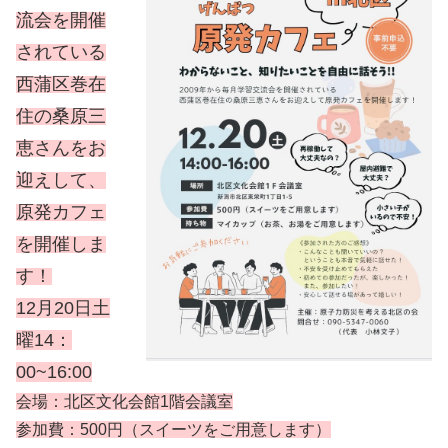
流会を開催
されている
西蒲区巻在
住の桑原三
恵さんをお
迎えして、
原発カフェ
を開催しま
す！
12月20日土
曜14：
00~16:00
会場：北区文化会館1階会議室
参加費：500円
（スイーツをご用意します）