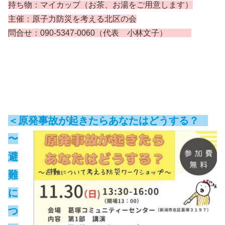
持ち物：マイカップ
（お茶、お湯をご用意します）
主催：原子力防災を考える北区の会
問合せ：090-5347-0060
（代表 小林文子）
＜原発事故が起きたらあなたはどうする？
〜
避
難
に
つ