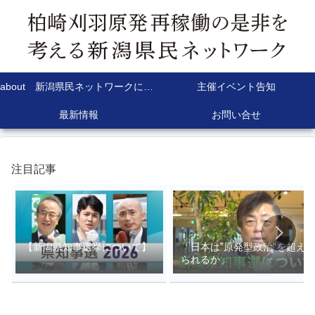
about 新潟県民ネットワークについて
主催イベント告知
最新情報
お問い合せ
注目記事
【新潟県知事選挙について】
「日本は”原発型政治”を超え
られるか」