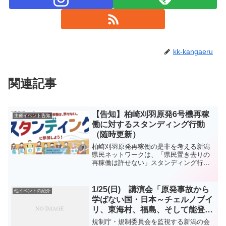
kk-kangaeru
関連記事
【告知】柏崎刈羽原発6号機再稼
主催イベント告知
働に対するスタンディング行動
（随時更新）
柏崎刈羽原発再稼働の是非を考える新潟
県民ネットワークは、「県民置き去りの
再稼働は許せない」スタンディング行動
を呼びかけます。どなたでもご自由にご
参加ください。立ち上がり、声をあげま
しょう。 スタンディング呼びかけチ
1/25(日) 講演会「原発事故から
他イベントの紹介
ラシダウンロードして呼び...
学ばない国・日本～チェルノブイ
リ、東海村、福島、そして能登の
取材から」
規制庁・規制委員会を監視する新潟の会