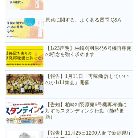
原発に関する、よくある質問 Q&A
【1/23声明】柏崎刈羽原発6号機再稼働
の断念を強く求めます
【報告】1月11日「再稼働 許していい
のか1/11集会」開催
【告知】柏崎刈羽原発6号機再稼働に
対するスタンディング行動（随時更
新）
【報告】11月25日1200人超で新潟県庁