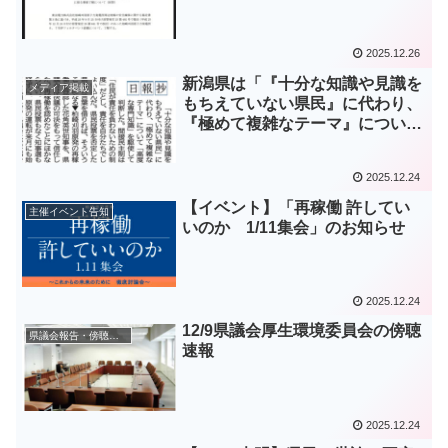
2025.12.26
新潟県は「『十分な知識や見識を
メディア掲載
もちえていない県民』に代わり、
『極めて複雑なテーマ』について
『高度な専門知識』を駆使して判
断した。」（新潟日報より）
2025.12.24
【イベント】「再稼働 許してい
主催イベント告知
いのか 1/11集会」のお知らせ
2025.12.24
12/9県議会厚生環境委員会の傍聴
県議会報告・傍聴記録
速報
2025.12.24