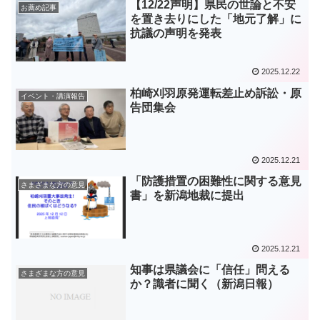
【12/22声明】県民の世論と不安
お薦め記事
を置き去りにした「地元了解」に
抗議の声明を発表
2025.12.22
柏崎刈羽原発運転差止め訴訟・原
イベント・講演報告
告団集会
2025.12.21
「防護措置の困難性に関する意見
さまざまな方の意見
書」を新潟地裁に提出
2025.12.21
知事は県議会に「信任」問える
さまざまな方の意見
か？識者に聞く（新潟日報）